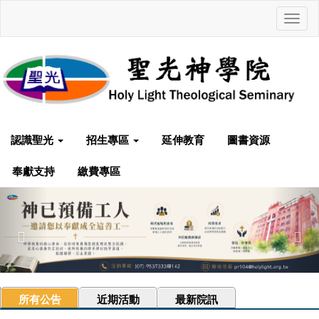
Toggl
navig
認識聖光
招生專區
延伸教育
圖書資源
奉獻支持
繳費專區
Previous
Nex
所有公告
近期活動
最新院訊