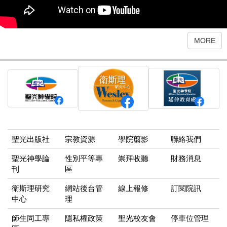
MORE
聖光出版社
宗教資源
學院翦影
聯絡我們
聖光神學論
性別平等專
崇拜收聽
財務消息
刊
區
衛斯理研究
網站後台管
線上報修
訂閱院訊
中心
理
師生同工專
隱私權政策
聖光校友會
停車位管理